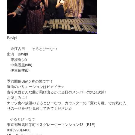
Bavipi
＠江古田
そるとぴーなつ
出演 Bavipi
岸淑香(pf)
中島香里(vib)
伊東佑季(b)
季節開催Bavipi春の陣です！
選曲のバリエーションはピカイチ✨
古今東西どんな曲が飛び出るかは当日のメンバーの気分次第♪
お楽しみに！
ナッツ食べ放題のそるとぴーなつ、カウンターの「変わり種」でお気に入
りの一品をぜひ見付けてみてください☆
そるとぴーなつ
東京都練馬区栄町 4-3 グレーシーマンション43（B1F）
03(3993)3400