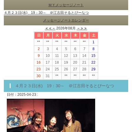
ＭＹメッセージノート
４月２３日(水) 19：30～ ＠江古田そるとぴーなつ
メッセージノートカレンダー
＜＜－
2026年08月
－＞＞
日
月
火
水
木
金
土
**
**
**
**
**
**
1
2
3
4
5
6
7
8
9
10
11
12
13
14
15
16
17
18
19
20
21
22
23
24
25
26
27
28
29
30
31
**
**
**
**
**
４月２３日(水) 19：30～ ＠江古田そるとぴーなつ
日付：2025-04-23 :