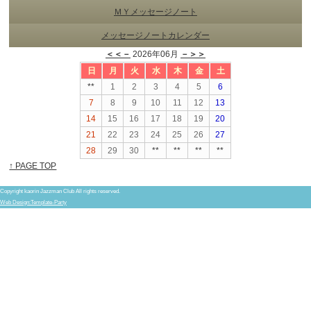
ＭＹメッセージノート
メッセージノートカレンダー
＜＜－
2026年06月
－＞＞
日
月
火
水
木
金
土
**
1
2
3
4
5
6
7
8
9
10
11
12
13
14
15
16
17
18
19
20
21
22
23
24
25
26
27
28
29
30
**
**
**
**
↑ PAGE TOP
Copyright kaorin Jazzman Club All rights reserved.
Web Design:Template-Party