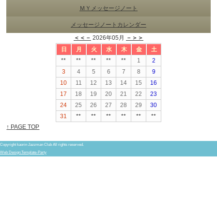
ＭＹメッセージノート
メッセージノートカレンダー
＜＜－
2026年05月
－＞＞
日
月
火
水
木
金
土
**
**
**
**
**
1
2
3
4
5
6
7
8
9
10
11
12
13
14
15
16
17
18
19
20
21
22
23
24
25
26
27
28
29
30
31
**
**
**
**
**
**
↑ PAGE TOP
Copyright kaorin Jazzman Club All rights reserved.
Web Design:Template-Party