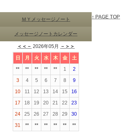
↑ PAGE TOP
ＭＹメッセージノート
メッセージノートカレンダー
＜＜－
2026年05月
－＞＞
日
月
火
水
木
金
土
**
**
**
**
**
1
2
3
4
5
6
7
8
9
10
11
12
13
14
15
16
17
18
19
20
21
22
23
24
25
26
27
28
29
30
31
**
**
**
**
**
**