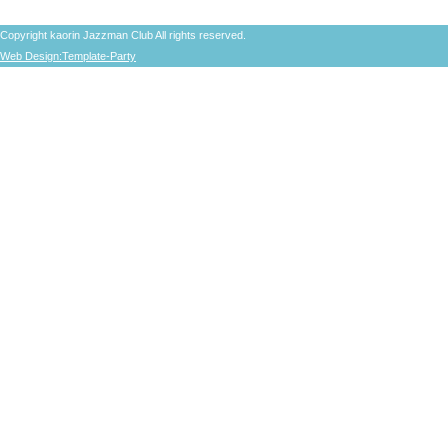
Copyright kaorin Jazzman Club All rights reserved.
Web Design:Template-Party