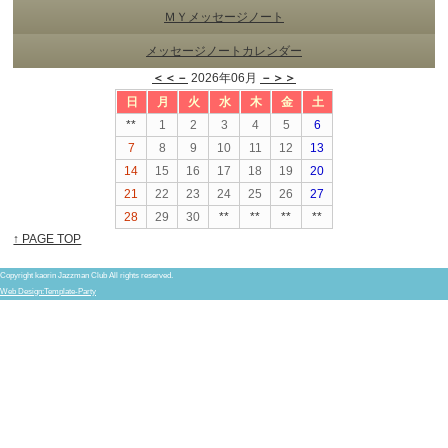
ＭＹメッセージノート
メッセージノートカレンダー
＜＜－
2026年06月
－＞＞
日
月
火
水
木
金
土
**
1
2
3
4
5
6
7
8
9
10
11
12
13
14
15
16
17
18
19
20
21
22
23
24
25
26
27
28
29
30
**
**
**
**
↑ PAGE TOP
Copyright kaorin Jazzman Club All rights reserved.
Web Design:Template-Party