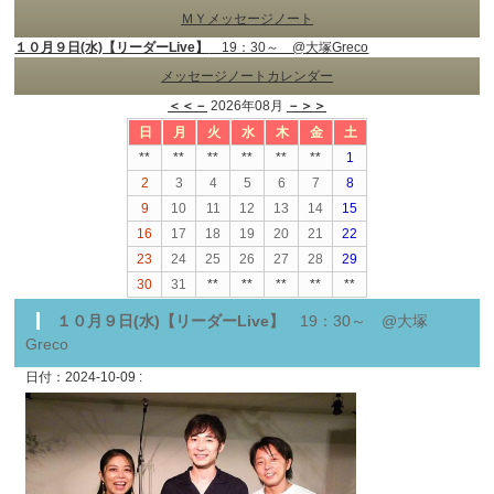
ＭＹメッセージノート
１０月９日(水)【リーダーLive】
19：30～ @大塚Greco
メッセージノートカレンダー
＜＜－
2026年08月
－＞＞
日
月
火
水
木
金
土
**
**
**
**
**
**
1
2
3
4
5
6
7
8
9
10
11
12
13
14
15
16
17
18
19
20
21
22
23
24
25
26
27
28
29
30
31
**
**
**
**
**
１０月９日(水)【リーダーLive】
19：30～ @大塚
Greco
日付：2024-10-09 :