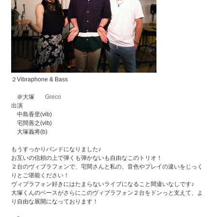
２Vibraphone & Bass
＠大塚
Greco
出演
中島香里(vib)
宅間善之(vib)
大塚義将(b)
もうすっかりバンドになりました♪
お互いの信頼の上で弾くも弾かないも自由なこのトリオ！
２台のヴィブラフォンで、宅間さんと私の、音色やプレイの違いをじっく
りとご堪能ください！
ヴィブラフォン好きにはたまらないライブになること間違いなしです♪
大塚くんのベースがさらにこのヴィブラフォン２台をドンっと支えて、よ
り自由な展開になっております！