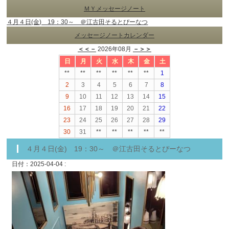
ＭＹメッセージノート
４月４日(金) 19：30～ ＠江古田そるとぴーなつ
メッセージノートカレンダー
＜＜－
2026年08月
－＞＞
日
月
火
水
木
金
土
**
**
**
**
**
**
1
2
3
4
5
6
7
8
9
10
11
12
13
14
15
16
17
18
19
20
21
22
23
24
25
26
27
28
29
30
31
**
**
**
**
**
４月４日(金) 19：30～ ＠江古田そるとぴーなつ
日付：2025-04-04 :