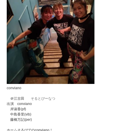
conviano
＠江古田
そるとぴーなつ
出演 conviano
岸淑香(pf)
中島香里(vib)
藤橋万記(per)
ホームそるぴでのconviano！